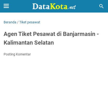
Beranda
/
Tiket pesawat
Agen Tiket Pesawat di Banjarmasin -
Kalimantan Selatan
Posting Komentar