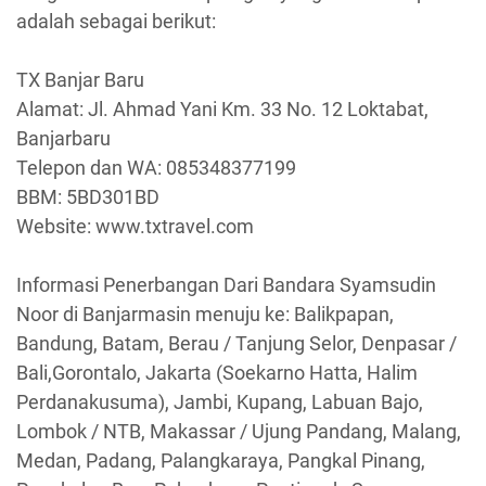
adalah sebagai berikut:
TX Banjar Baru
Alamat: Jl. Ahmad Yani Km. 33 No. 12 Loktabat,
Banjarbaru
Telepon dan WA: 085348377199
BBM: 5BD301BD
Website: www.txtravel.com
Informasi Penerbangan Dari Bandara Syamsudin
Noor di Banjarmasin menuju ke: Balikpapan,
Bandung, Batam, Berau / Tanjung Selor, Denpasar /
Bali,Gorontalo, Jakarta (Soekarno Hatta, Halim
Perdanakusuma), Jambi, Kupang, Labuan Bajo,
Lombok / NTB, Makassar / Ujung Pandang, Malang,
Medan, Padang, Palangkaraya, Pangkal Pinang,