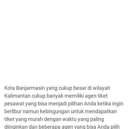
Kota Banjarmasin yang cukup besar di wilayah
Kalimantan cukup banyak memiliki agen tiket
pesawat yang bisa menjadi pilihan Anda ketika ingin
berlibur namun kebingungan untuk mendapatkan
tiket yang murah dengan waktu yang paling
diinginkan dan beberapa agen yang bisa Anda pilih