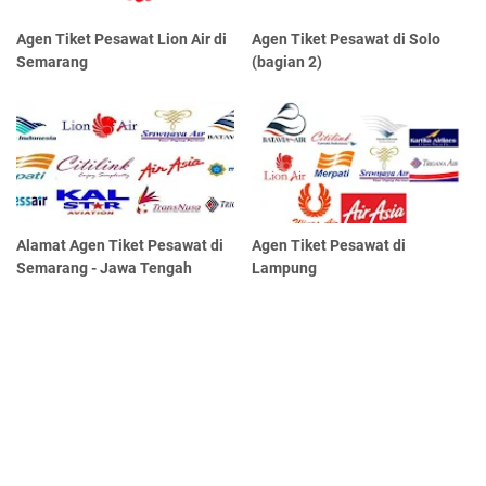
Agen Tiket Pesawat Lion Air di
Agen Tiket Pesawat di Solo
Semarang
(bagian 2)
Alamat Agen Tiket Pesawat di
Agen Tiket Pesawat di
Semarang - Jawa Tengah
Lampung