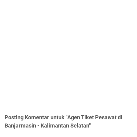
Posting Komentar untuk "Agen Tiket Pesawat di
Banjarmasin - Kalimantan Selatan"