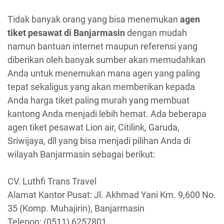
Tidak banyak orang yang bisa menemukan
agen
tiket pesawat di Banjarmasin
dengan mudah
namun bantuan internet maupun referensi yang
diberikan oleh banyak sumber akan memudahkan
Anda untuk menemukan mana agen yang paling
tepat sekaligus yang akan memberikan kepada
Anda harga tiket paling murah yang membuat
kantong Anda menjadi lebih hemat. Ada beberapa
agen tiket pesawat Lion air, Citilink, Garuda,
Sriwijaya, dll yang bisa menjadi pilihan Anda di
wilayah Banjarmasin sebagai berikut:
CV. Luthfi Trans Travel
Alamat Kantor Pusat: Jl. Akhmad Yani Km. 9,600 No.
35 (Komp. Muhajirin), Banjarmasin
Telepon: (0511) 6257801