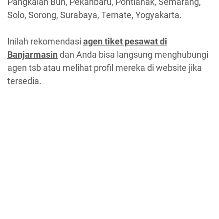
Pangkalan Bun, Pekanbaru, Pontianak, Semarang,
Solo, Sorong, Surabaya, Ternate, Yogyakarta.
Inilah rekomendasi
agen tiket pesawat di
Banjarmasin
dan Anda bisa langsung menghubungi
agen tsb atau melihat profil mereka di website jika
tersedia.