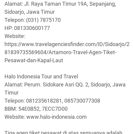
Alamat: Jl. Raya Taman Timur 19A, Sepanjang,
Sidoarjo, Jawa Timur
Telepon: (031) 7875170
HP: 081330600177
Website:
https://www.travelagenciesfinder.com/ID/Sidoarjo/2
81839735569604/Artamoro-Travel-Agen-Tiket-
Pesawat-dan-Kapal-Laut
Halo Indonesia Tour and Travel
Alamat: Perum. Sidokare Asri QQ. 2, Sidoarjo, Jawa
Timur
Telepon: 081235618281, 085730077308
BBM: 54E0B52, 7ECC7D00
Website: www.halo-indonesia.com
Tiga agen tiket pesawat di atas semuanya adalah