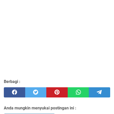
Berbagi :
Anda mungkin menyukai postingan ini :